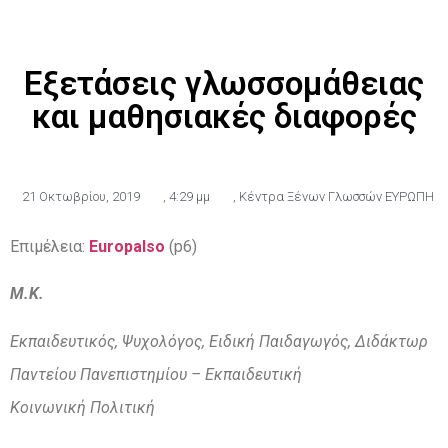
Εξετάσεις γλωσσομάθειας
και μαθησιακές διαφορές
21 Οκτωβρίου, 2019
,
4:29 μμ
,
Κέντρα Ξένων Γλωσσών ΕΥΡΩΠΗ
Επιμέλεια:
Europalso
(p6)
Μ.Κ.
Εκπαιδευτικός, Ψυχολόγος, Ειδική Παιδαγωγός, Διδάκτωρ
Παντείου Πανεπιστημίου
– Εκπαιδευτική
Κοινωνική
Πολιτική