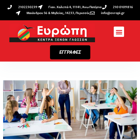
2102230239
Γιαν. Χαλεπά 4, 11141, Άνω Πατήσια
210 0109816
Μαιάνδρου 56 & Μηδείας, 14233, Περισσός
info@evropi.gr
ΕΓΓΡΑΦΕΣ