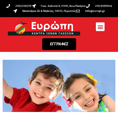
2102230239
Γιαν. Χαλεπά 4, 11141, Άνω Πατήσια
210 0109816
Μαιάνδρου 56 & Μηδείας, 14233, Περισσός
info@evropi.gr
ΕΓΓΡΑΦΕΣ