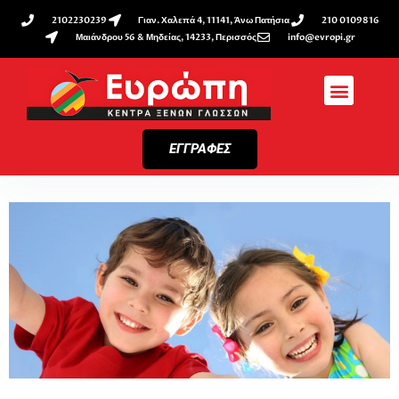
2102230239
Γιαν. Χαλεπά 4, 11141, Άνω Πατήσια
210 0109816
Μαιάνδρου 56 & Μηδείας, 14233, Περισσός
info@evropi.gr
ΕΓΓΡΑΦΕΣ